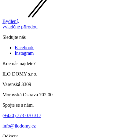
Bydlení,
vyladěné přírodou
Sledujte nás
Facebook
Instagram
Kde nás najdete?
ILO DOMY s.r.o.
Varenská 3309
Moravská Ostrava 702 00
Spojte se s námi
(+420) 773 070 317
info@ilodomy.cz
Odkazy