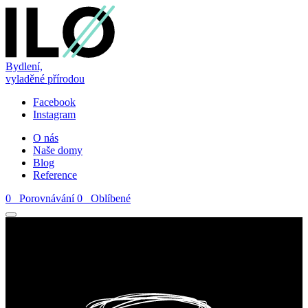
Bydlení,
vyladěné přírodou
Facebook
Instagram
O nás
Naše domy
Blog
Reference
0
Porovnávání
0
Oblíbené