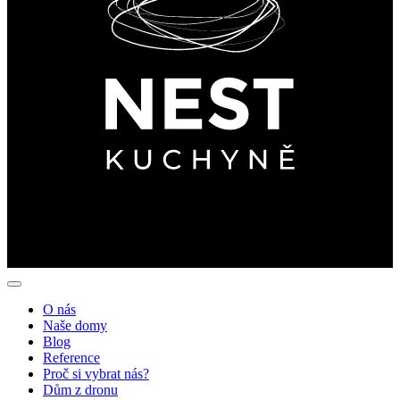
O nás
Naše domy
Blog
Reference
Proč si vybrat nás?
Dům z dronu