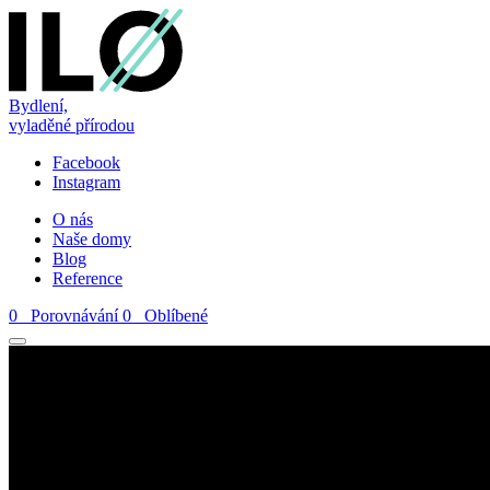
Bydlení,
vyladěné přírodou
Facebook
Instagram
O nás
Naše domy
Blog
Reference
0
Porovnávání
0
Oblíbené