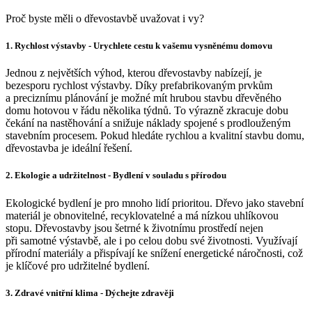
Proč byste měli o dřevostavbě uvažovat i vy?
1. Rychlost výstavby - Urychlete cestu k vašemu vysněnému domovu
Jednou z největších výhod, kterou dřevostavby nabízejí, je
bezesporu rychlost výstavby. Díky prefabrikovaným prvkům
a preciznímu plánování je možné mít hrubou stavbu dřevěného
domu hotovou v řádu několika týdnů. To výrazně zkracuje dobu
čekání na nastěhování a snižuje náklady spojené s prodlouženým
stavebním procesem. Pokud hledáte rychlou a kvalitní stavbu domu,
dřevostavba je ideální řešení.
2.
Ekologie a udržitelnost - Bydlení v souladu s přírodou
Ekologické bydlení je pro mnoho lidí prioritou. Dřevo jako stavební
materiál je obnovitelné, recyklovatelné a má nízkou uhlíkovou
stopu. Dřevostavby jsou šetrné k životnímu prostředí nejen
při samotné výstavbě, ale i po celou dobu své životnosti. Využívají
přírodní materiály a přispívají ke snížení energetické náročnosti, což
je klíčové pro udržitelné bydlení.
3. Zdravé vnitřní klima - Dýchejte zdravěji