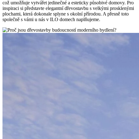
což umožňuje vytvářet jedinečné a esteticky působivé domovy. Pro
inspiraci si představte elegantní dřevostavbu s velkými prosklenými
plochami, která dokonale splyne s okolní přírodou. A přesně toto
společně s vámi u nás v ILO domech naplňujeme.