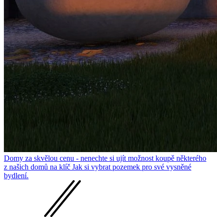
Domy za skvělou cenu - nenechte si ujít možnost koupě některého
z našich domů na klíč
Jak si vybrat pozemek pro své vysněné
bydlení.