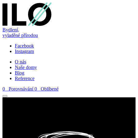
Bydlení,
vyladěné přírodou
Facebook
Instagram
O nás
Naše domy
Blog
Reference
0
Porovnávání
0
Oblíbené