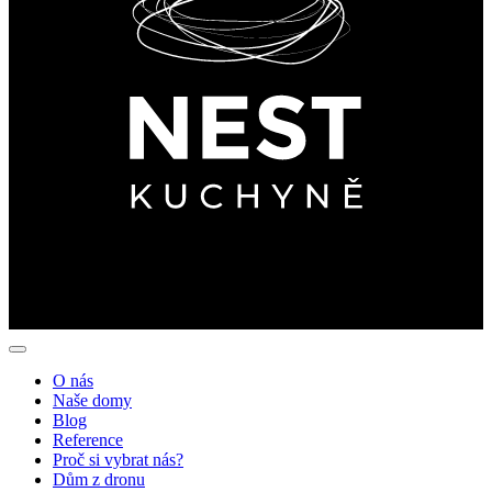
O nás
Naše domy
Blog
Reference
Proč si vybrat nás?
Dům z dronu