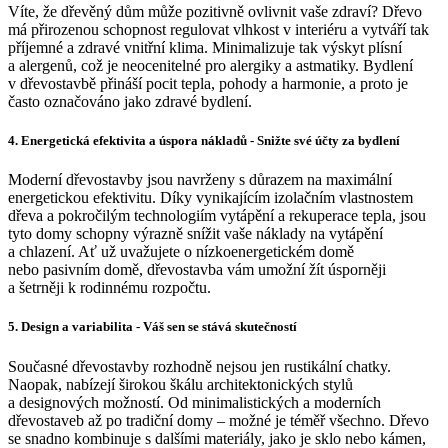
Víte, že dřevěný dům může pozitivně ovlivnit vaše zdraví? Dřevo
má přirozenou schopnost regulovat vlhkost v interiéru a vytváří tak
příjemné a zdravé vnitřní klima. Minimalizuje tak výskyt plísní
a alergenů, což je neocenitelné pro alergiky a astmatiky. Bydlení
v dřevostavbě přináší pocit tepla, pohody a harmonie, a proto je
často označováno jako zdravé bydlení.
4.
Energetická efektivita a úspora nákladů - Snižte své účty za bydlení
Moderní dřevostavby jsou navrženy s důrazem na maximální
energetickou efektivitu. Díky vynikajícím izolačním vlastnostem
dřeva a pokročilým technologiím vytápění a rekuperace tepla, jsou
tyto domy schopny výrazně snížit vaše náklady na vytápění
a chlazení. Ať už uvažujete o nízkoenergetickém domě
nebo pasivním domě, dřevostavba vám umožní žít úsporněji
a šetrněji k rodinnému rozpočtu.
5.
Design a variabilita - Váš sen se stává skutečností
Současné dřevostavby rozhodně nejsou jen rustikální chatky.
Naopak, nabízejí širokou škálu architektonických stylů
a designových možností. Od minimalistických a moderních
dřevostaveb až po tradiční domy – možné je téměř všechno. Dřevo
se snadno kombinuje s dalšími materiály, jako je sklo nebo kámen,