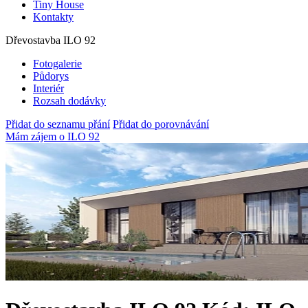
Tiny House
Kontakty
Dřevostavba ILO 92
Fotogalerie
Půdorys
Interiér
Rozsah dodávky
Přidat do seznamu přání
Přidat do porovnávání
Mám zájem o ILO 92