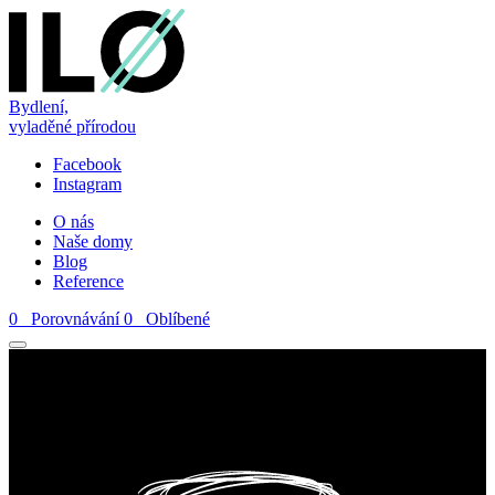
Bydlení,
vyladěné přírodou
Facebook
Instagram
O nás
Naše domy
Blog
Reference
0
Porovnávání
0
Oblíbené