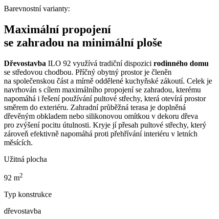
Barevnostní varianty:
Maximální propojení
se zahradou na minimální ploše
Dřevostavba
ILO 92 využívá tradiční dispozici
rodinného domu
se středovou chodbou. Příčný obytný prostor je členěn
na společenskou část a mírně oddělené kuchyňské zákoutí. Celek je
navrhován s cílem maximálního propojení se zahradou, kterému
napomáhá i řešení používání pultové střechy, která otevírá prostor
směrem do exteriéru. Zahradní průběžná terasa je doplněná
dřevěným obkladem nebo silikonovou omítkou v dekoru dřeva
pro zvýšení pocitu útulnosti. Kryje jí přesah pultové střechy, který
zároveň efektivně napomáhá proti přehřívání interiéru v letních
měsících.
Užitná plocha
2
92 m
Typ konstrukce
dřevostavba