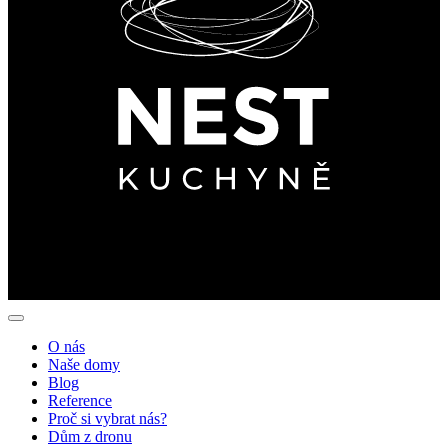
O nás
Naše domy
Blog
Reference
Proč si vybrat nás?
Dům z dronu